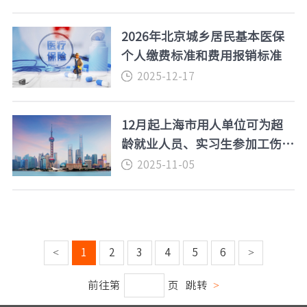
2026年北京城乡居民基本医保
个人缴费标准和费用报销标准
2025-12-17
12月起上海市用人单位可为超
龄就业人员、实习生参加工伤保
险
2025-11-05
<
1
2
3
4
5
6
>
前往第
页
跳转
>